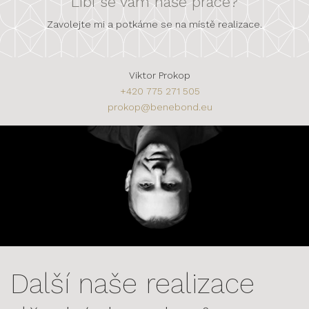
Líbí se vám naše práce?
Zavolejte mi a potkáme se na místě realizace.
Viktor Prokop
+420 775 271 505
prokop@benebond.eu
Další naše realizace