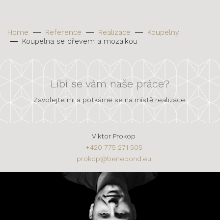
Home
Reference
Realizace
Koupelny
Koupelna se dřevem a mozaikou
Líbí se vám naše práce?
Zavolejte mi a potkáme se na místě realizace.
Viktor Prokop
+420 775 271 505
prokop@benebond.eu